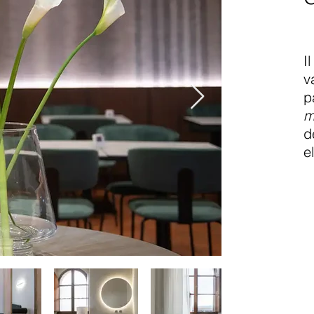
I
v
p
d
e