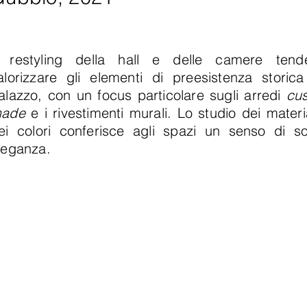
l restyling della hall e delle camere ten
alorizzare gli elementi di preesistenza storica
alazzo, con un focus particolare sugli arredi
cu
made
e i rivestimenti murali. Lo studio dei materi
ei colori conferisce agli spazi un senso di so
leganza.