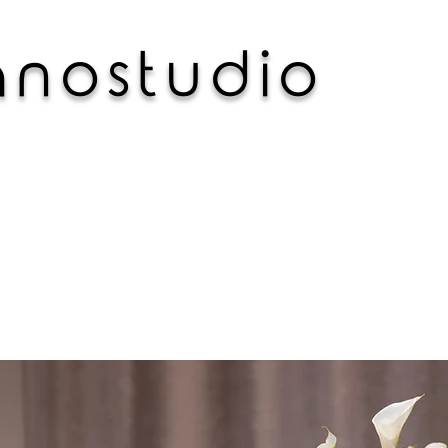
 n o s t u d i o