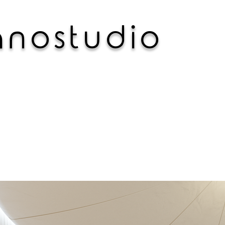
 n o s t u d i o